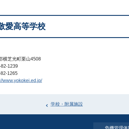
敬愛高等学校
横芝光町栗山4508
82-1239
82-1265
://www.yokokei.ed.jp/
学校・附属施設
危機管理体