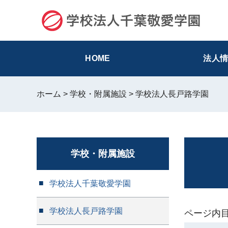
グ
本
ロ
フ
中
大
ロ
文
ー
ッ
ー
へ
カ
タ
バ
ル
ー
ル
ナ
へ
HOME
法⼈
ナ
ビ
ビ
ゲ
ホーム
>
学校・附属施設
>
学校法人長戸路学園
ゲ
ー
ー
シ
シ
ョ
ョ
ン
ン
へ
学校・附属施設
へ
学校法人千葉敬愛学園
学校法人長戸路学園
ページ内