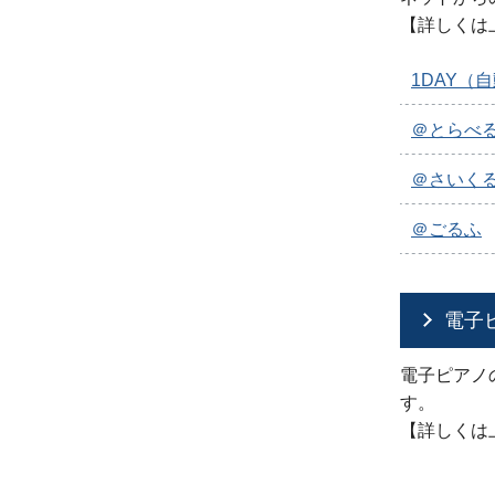
【詳しくは
1DAY（
＠とらべ
＠さいく
＠ごるふ
電子
電子ピアノ
す。
【詳しくは