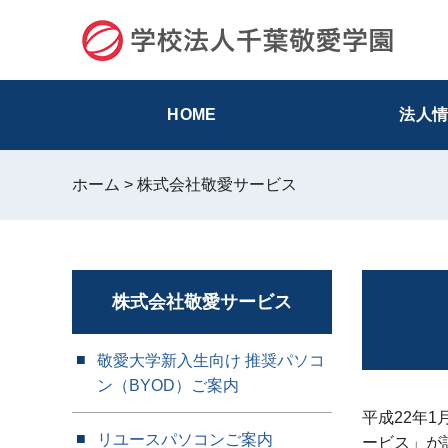
グ
本
ロ
フ
中
大
ロ
文
ー
ッ
ー
へ
カ
タ
バ
ル
ー
ル
ナ
へ
HOME
法⼈
ナ
ビ
ビ
ゲ
ホーム
>
株式会社敬愛サービス
ゲ
ー
ー
シ
シ
ョ
ョ
ン
ン
へ
株式会社敬愛サービス
へ
敬愛大学新入生向け 推奨パソコ
ン（BYOD）ご案内
平成22年
リユースパソコンご案内
ービス」が