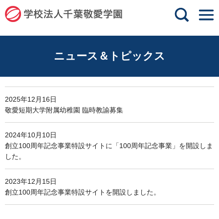
グ
本
ロ
フ
ロ
文
ー
ッ
ー
へ
カ
タ
バ
ル
ー
ニュース＆トピックス
ル
ナ
へ
ナ
ビ
ビ
ゲ
ゲ
ー
2025年12月16日
ー
シ
敬愛短期大学附属幼稚園 臨時教諭募集
シ
ョ
ョ
ン
2024年10月10日
ン
へ
創立100周年記念事業特設サイトに「100周年記念事業」を開設しま
へ
した。
2023年12月15日
創立100周年記念事業特設サイトを開設しました。